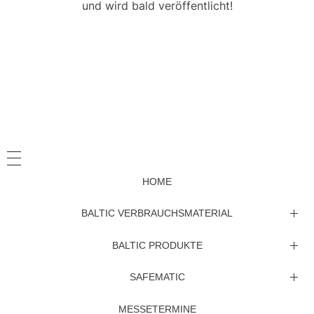
und wird bald veröffentlicht!
HOME
BALTIC VERBRAUCHSMATERIAL
Beschichtungsmaterial
BALTIC PRODUKTE
Allgemeine Probenpräperation
Ersatzteile
SAFEMATIC
Verbrauchsmaterial Cryopräparationsanlagen
Betriebsanleitungen
Coation System CCU-010
MESSETERMINE