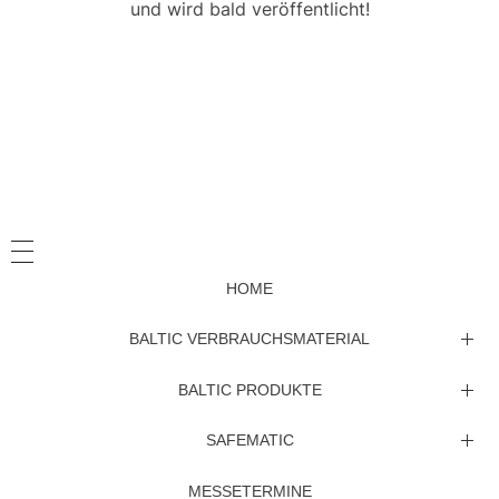
und wird bald veröffentlicht!
HOME
BALTIC VERBRAUCHSMATERIAL
Beschichtungsmaterial
BALTIC PRODUKTE
Allgemeine Probenpräperation
Ersatzteile
SAFEMATIC
Verbrauchsmaterial Cryopräparationsanlagen
Betriebsanleitungen
Coation System CCU-010
MESSETERMINE